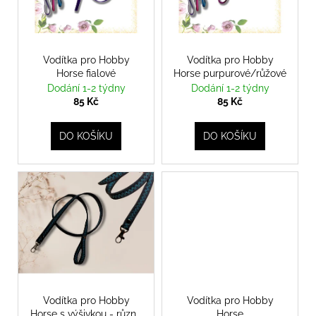
u
s
a
k
p
j
t
r
í
ů
o
Vodítka pro Hobby
Vodítka pro Hobby
t
Horse fialové
Horse purpurové/růžové
d
?
Dodání 1-2 týdny
Dodání 1-2 týdny
u
85 Kč
85 Kč
k
t
DO KOŠÍKU
DO KOŠÍKU
ů
HLEDAT
D
o
p
o
r
u
Vodítka pro Hobby
Vodítka pro Hobby
Horse s výšivkou - různé
Horse