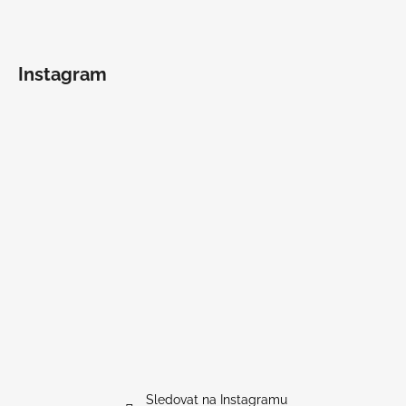
v
ý
p
i
Instagram
s
u
Sledovat na Instagramu