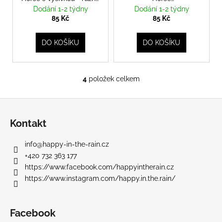
č
barvy
tyrkysové/petrolejové
Dodání 1-2 týdny
Dodání 1-2 týdny
u
85 Kč
85 Kč
j
e
DO KOŠÍKU
DO KOŠÍKU
m
e
4
položek celkem
O
v
Z
l
á
á
Kontakt
d
p
a
a
info
@
happy-in-the-rain.cz
c
t
+420 732 363 177
í
í
https://www.facebook.com/happyintherain.cz
p
https://www.instagram.com/happy.in.the.rain/
r
v
k
Facebook
y