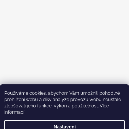
Používáme cookies, abychom Vám umožnili pohodlné
prohlížení webu a díky analýze provozu webu neustále
zlepšovali jeho funkce, výkon a použitelnost.
Více
informací
Nastavení