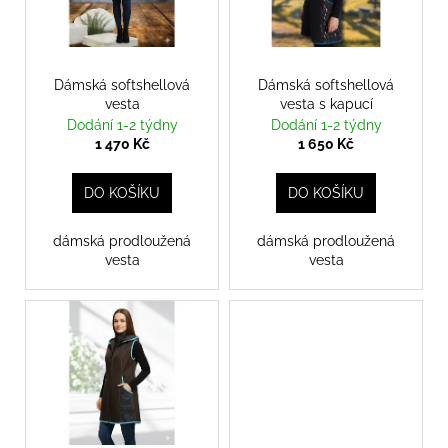
u
s
a
k
p
j
t
r
í
ů
o
Dámská softshellová
Dámská softshellová
t
vesta
vesta s kapucí
d
?
Dodání 1-2 týdny
Dodání 1-2 týdny
u
1 470 Kč
1 650 Kč
k
t
DO KOŠÍKU
DO KOŠÍKU
ů
HLEDAT
dámská prodloužená
dámská prodloužená
vesta
vesta
D
o
p
o
r
u