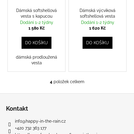
č
u
Dámská softshellová
Dámská výcviková
j
vesta s kapucou
softshellová vesta
e
Dodání 1-2 týdny
Dodání 1-2 týdny
m
1 580 Kč
1 620 Kč
e
DO KOŠÍKU
DO KOŠÍKU
dámská prodloužená
vesta
4
položek celkem
O
v
Z
l
á
á
Kontakt
d
p
a
a
info
@
happy-in-the-rain.cz
c
t
+420 732 363 177
í