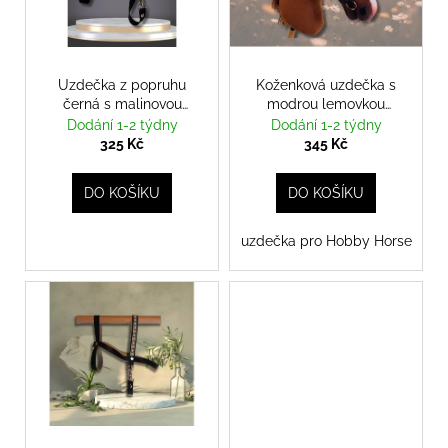
u
s
a
k
p
j
t
r
í
ů
o
Uzdečka z popruhu
Koženková uzdečka s
t
černá s malinovou
modrou lemovkou
d
ozdobou
uzdečka
uzdečka
?
Dodání 1-2 týdny
Dodání 1-2 týdny
u
325 Kč
345 Kč
k
t
DO KOŠÍKU
DO KOŠÍKU
ů
HLEDAT
uzdečka pro Hobby Horse
D
o
p
o
r
u