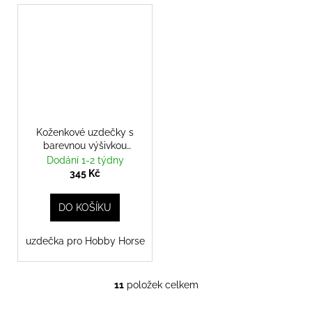
Koženkové uzdečky s
barevnou výšivkou
uzdečka
Dodání 1-2 týdny
345 Kč
DO KOŠÍKU
uzdečka pro Hobby Horse
11
položek celkem
O
v