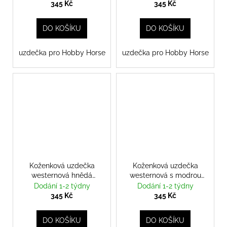
345 Kč
345 Kč
DO KOŠÍKU
DO KOŠÍKU
uzdečka pro Hobby Horse
uzdečka pro Hobby Horse
Koženková uzdečka
Koženková uzdečka
westernová hnědá
westernová s modrou
uzdečka
ozdobnou koženkou
Dodání 1-2 týdny
Dodání 1-2 týdny
uzdečka
345 Kč
345 Kč
DO KOŠÍKU
DO KOŠÍKU