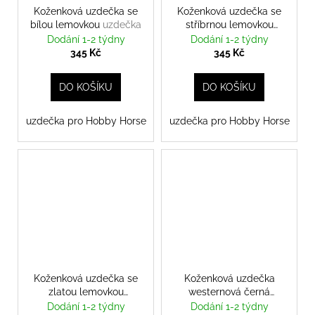
č
Koženková uzdečka se
Koženková uzdečka se
u
bílou lemovkou
uzdečka
stříbrnou lemovkou
j
uzdečka
Dodání 1-2 týdny
Dodání 1-2 týdny
e
345 Kč
345 Kč
m
e
DO KOŠÍKU
DO KOŠÍKU
uzdečka pro Hobby Horse
uzdečka pro Hobby Horse
Koženková uzdečka se
Koženková uzdečka
zlatou lemovkou
westernová černá
uzdečka
uzdečka
Dodání 1-2 týdny
Dodání 1-2 týdny