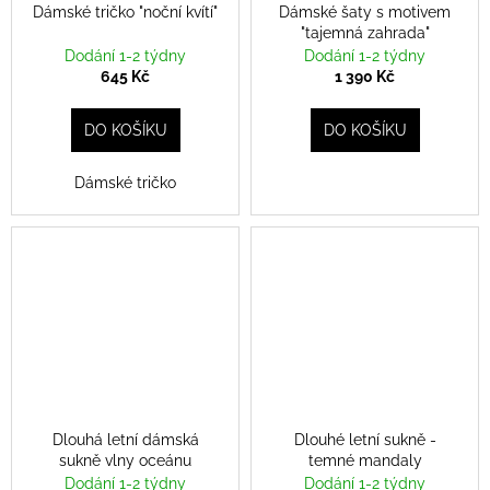
č
Dámské tričko "noční kvítí"
Dámské šaty s motivem
u
"tajemná zahrada"
j
Dodání 1-2 týdny
Dodání 1-2 týdny
e
645 Kč
1 390 Kč
m
e
DO KOŠÍKU
DO KOŠÍKU
Dámské tričko
DLOUHÁ
LETNÍ
DÁMSKÁ
SUKNĚ
VLNY
OCEÁNU
970
Kč
Dlouhá letní dámská
Dlouhé letní sukně -
sukně vlny oceánu
temné mandaly
Dodání 1-2 týdny
Dodání 1-2 týdny