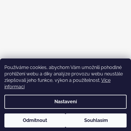
Používáme cookies, abychom Vám umožnili pohodlné
prohlížení webu a díky analýze provozu webu neustále
zlepšovali jeho funkce, výkon a použitelnost.
Více
informací
Nastavení
Vytvořil Shoptet
Copyright 2026
Happy in the Rain
. Všechna práva vyhrazena.
Odmítnout
Souhlasím
Upravit nastavení cookies