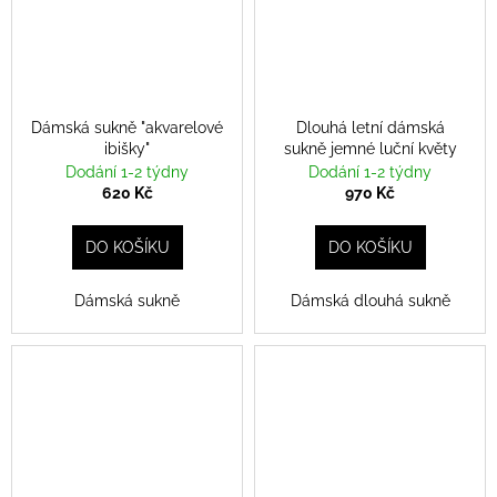
Dámská sukně "akvarelové
Dlouhá letní dámská
ibišky"
sukně jemné luční květy
Dodání 1-2 týdny
Dodání 1-2 týdny
620 Kč
970 Kč
DO KOŠÍKU
DO KOŠÍKU
Dámská sukně
Dámská dlouhá sukně