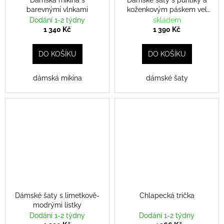
Dámská mikina s
Dámské šaty s puntíky a
barevnými vlnkami
koženkovým páskem vel
40-42
Dodání 1-2 týdny
skladem
1 340 Kč
1 390 Kč
DO KOŠÍKU
DO KOŠÍKU
dámská mikina
dámské šaty
Dámské šaty s limetkově-
Chlapecká trička
modrými lístky
Dodání 1-2 týdny
Dodání 1-2 týdny