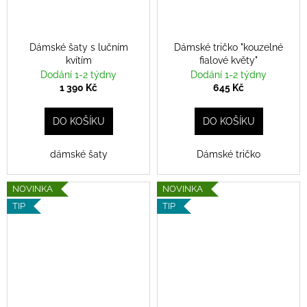
a
j
Dámské šaty s lučním
Dámské tričko "kouzelné
í
kvítím
fialové květy"
t
Dodání 1-2 týdny
Dodání 1-2 týdny
?
1 390 Kč
645 Kč
DO KOŠÍKU
DO KOŠÍKU
dámské šaty
Dámské tričko
HLEDAT
NOVINKA
NOVINKA
TIP
TIP
D
o
p
o
r
u