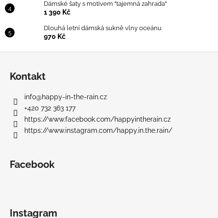
Dámské šaty s motivem "tajemná zahrada"
1 390 Kč
Dlouhá letní dámská sukně vlny oceánu
970 Kč
Z
á
Kontakt
p
a
info
@
happy-in-the-rain.cz
t
+420 732 363 177
í
https://www.facebook.com/happyintherain.cz
https://www.instagram.com/happy.in.the.rain/
Facebook
Instagram