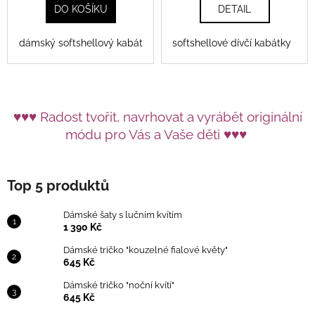
DO KOŠÍKU
DETAIL
dámský softshellový kabát
softshellové dívčí kabátky
♥♥♥ Radost tvořit, navrhovat a vyrábět originální
módu pro Vás a Vaše děti ♥♥♥
Top 5 produktů
Dámské šaty s lučním kvítím
1 390 Kč
Dámské tričko "kouzelné fialové květy"
645 Kč
Dámské tričko "noční kvítí"
645 Kč