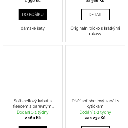
1 390 Kč
366 Kč
od
DO KOŠÍKU
DETAIL
dámské šaty
Originální tričko s krátkými
rukávy
Softshellový kabát s
Dívčí softshellový kabát s
fleecem s barevnými
kytičkami
stromy
Dodání 1-2 týdny
Dodání 1-2 týdny
2 160 Kč
1 232 Kč
od