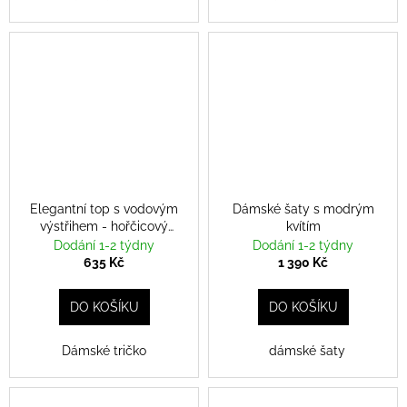
Elegantní top s vodovým
Dámské šaty s modrým
výstřihem - hořčicový
kvítím
odstín
Dodání 1-2 týdny
Dodání 1-2 týdny
635 Kč
1 390 Kč
DO KOŠÍKU
DO KOŠÍKU
Dámské tričko
dámské šaty