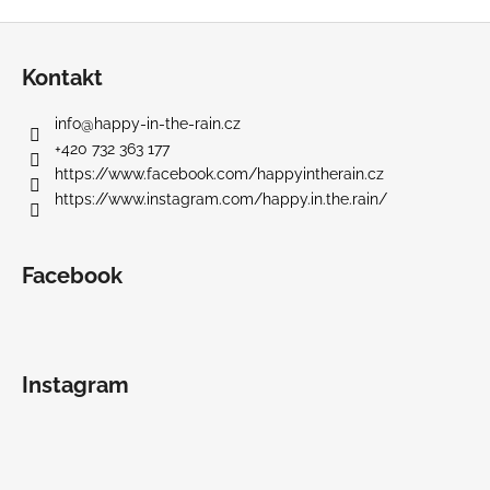
Z
á
Kontakt
p
a
info
@
happy-in-the-rain.cz
t
+420 732 363 177
í
https://www.facebook.com/happyintherain.cz
https://www.instagram.com/happy.in.the.rain/
Facebook
Instagram