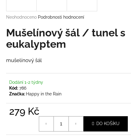
a
j
Průměrné
Neohodnoceno
Podrobnosti hodnocení
í
hodnocení
produktu
Mušelínový šál / tunel s
t
je
?
0,0
eukalyptem
z
5
hvězdiček.
mušelínový šál
HLEDAT
Dodání 1-2 týdny
Kód:
786
Značka:
Happy in the Rain
D
o
279 Kč
p
o
Měrná
r
DO KOŠÍKU
cena:
u