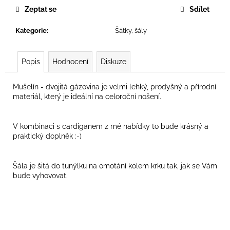
č
Zeptat se
Sdílet
u
j
Kategorie
:
Šátky, šály
e
m
e
Popis
Hodnocení
Diskuze
Mušelín -
dvojitá gázovina je velmi lehký, prodyšný a přírodní
materiál, který je ideální na celoroční nošení
.
V kombinaci s cardiganem z mé nabídky to bude krásný a
praktický doplněk :-)
Šála je šitá do tunýlku na omotání kolem krku tak, jak se Vám
bude vyhovovat.