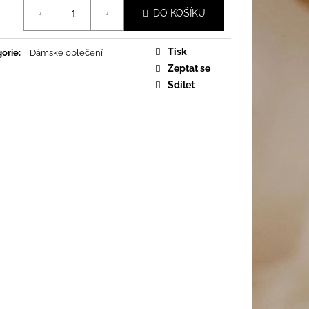
á
DO KOŠÍKU
Tisk
orie
:
Dámské oblečení
Zeptat se
Sdílet