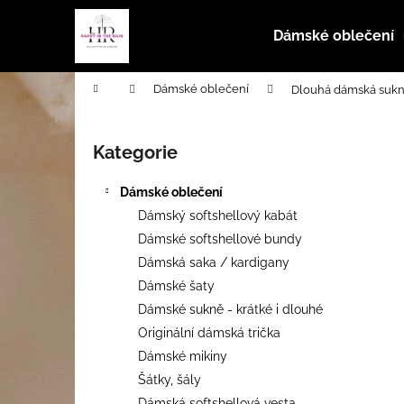
K
Přejít
na
o
Dámské oblečení
obsah
Zpět
Zpět
š
do
do
í
Domů
Dámské oblečení
Dlouhá dámská sukn
k
obchodu
obchodu
P
o
Kategorie
Přeskočit
s
kategorie
t
Dámské oblečení
r
Dámský softshellový kabát
a
Dámské softshellové bundy
n
Dámská saka / kardigany
n
Dámské šaty
í
Dámské sukně - krátké i dlouhé
p
Originální dámská trička
a
Dámské mikiny
n
Šátky, šály
DÁMSKÉ ŠATY S LUČNÍM KVÍTÍM
e
Dámská softshellová vesta