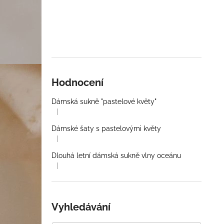
Hodnocení
Dámská sukně "pastelové květy"
|
Hodnocení produktu je 5 z 5 hvězdiček.
Dámské šaty s pastelovými květy
|
Hodnocení produktu je 5 z 5 hvězdiček.
Dlouhá letní dámská sukně vlny oceánu
|
Hodnocení produktu je 5 z 5 hvězdiček.
Vyhledávání