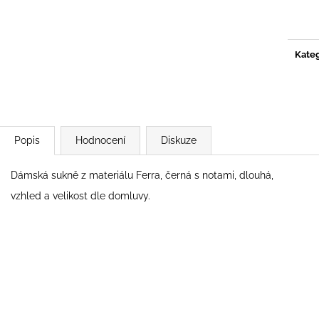
KVĚTY"
Měrn
645 Kč
cena:
645 Kč
Kateg
Popis
Hodnocení
Diskuze
Dámská sukně z materiálu Ferra, černá s notami, dlouhá,
vzhled a velikost dle domluvy.