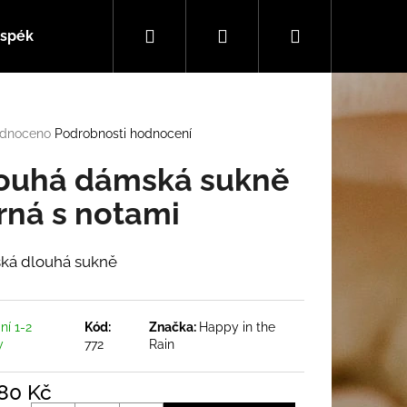
Hledat
Přihlášení
Nákupní
 spékané sklo
Látkové obaly na sešity
Nabídka 
košík
rné
dnoceno
Podrobnosti hodnocení
cení
tu
ouhá dámská sukně
rná s notami
ček.
ká dlouhá sukně
ní 1-2
Kód:
Značka:
Happy in the
y
772
Rain
080 Kč
"NOČNÍ KVÍTÍ"