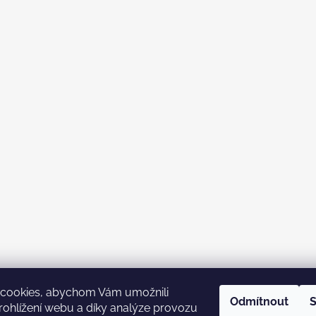
cookies, abychom Vám umožnili
Odmítnout
S
ohlížení webu a díky analýze provozu