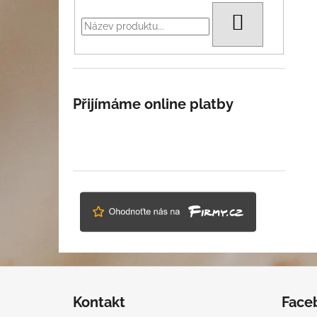
HLEDAT
Přijímáme online platby
Z
á
Kontakt
Face
p