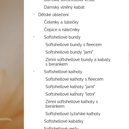
1 390 Kč
l
Dámský vlněný kabát
Dětské oblečení
Čelenky a šátečky
Čepice a nákrčníky
Softshellové bundy
Softshellové bundy s fleecem
Softshellové bundy "jarní"
Zimní softshellové bundy a kabáty
s beránkem
Softshellové kalhoty
Softshellové kalhoty s fleecem
Softshellové kalhoty "jarní"
Softshellové kalhoty "letní"
Zimní softshellové kalhoty s
beránkem
Softshellové lyžařské kalhoty
Softshellové kabátky
Softshellové vesty