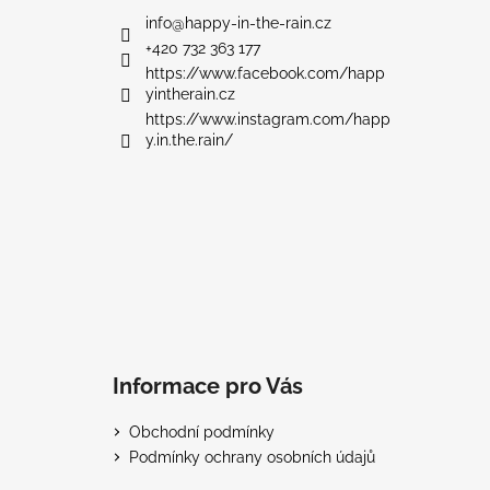
a
info
@
happy-in-the-rain.cz
t
+420 732 363 177
í
https://www.facebook.com/happ
yintherain.cz
https://www.instagram.com/happ
y.in.the.rain/
Informace pro Vás
Obchodní podmínky
Podmínky ochrany osobních údajů