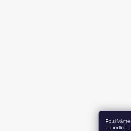
Používáme 
pohodlné pr